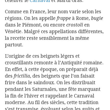
célébrer le
Carnaval
et Mardi Gras.
Comme en France, leur nom varie selon les
régions. On les appelle
frappe
à Rome,
bugie
dans le Piémont, ou encore
crostoli
en
Vénétie. Malgré ces appellations différentes,
la recette reste sensiblement la même
partout.
L’origine de ces beignets légers et
croustillants remonte à l’Antiquité romaine.
En effet, à cette époque, on préparait déjà
des
frictilia
, des beignets que l’on faisait
frire dans le saindoux. On les distribuait
pendant les Saturnales, une fête marquant
la fin de l’hiver et rappelant le Carnaval
moderne. Au fil des siècles, cette tradition
s’est transmise, évoluant selon les goûts et