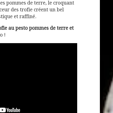
des pommes de terre, le croquant
ceur des trofie créent un bel
stique et raffiné.
ofie au pesto pommes de terre et
o !