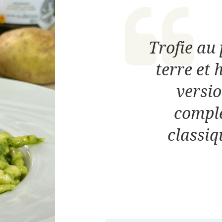
Trofie au
terre et 
versi
complè
classiq