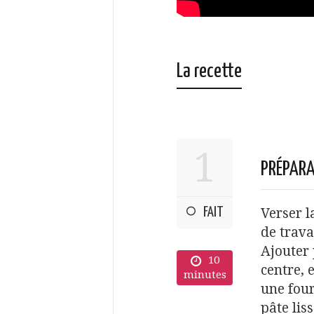
La recette
1
PRÉPARA
FAIT
Verser l
de trava
Ajouter 
10
centre, 
minutes
une four
pâte lis