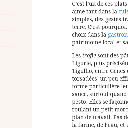
C’est l’un de ces plat
aime tant dans la
cui
simples, des gestes tr
terre. C’est pourquoi,
choix dans la
gastron
patrimoine local et sa
Les
trofie
sont des pât
Ligurie, plus précisé
Tigullio, entre Gênes 
torsadées, un peu eff
forme particulière le
sauce, surtout quand 
pesto. Elles se façonn
roulant un petit morc
plan de travail. Pas 
la farine, de l’eau, e