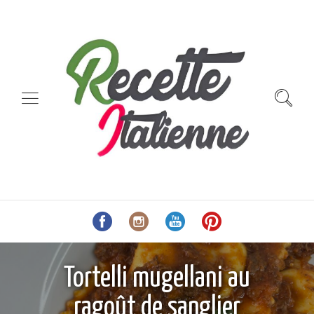
Tortelli mugellani au
ragoût de sanglier