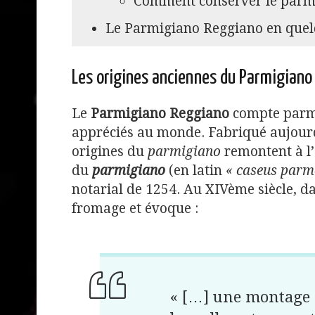
Comment conserver le parm
Le Parmigiano Reggiano en quelq
Les origines anciennes du Parmigian
Le
Parmigiano Reggiano
compte parmi 
appréciés au monde. Fabriqué aujourd’hu
origines du
parmigiano
remontent à l’
du
parmigiano
(en latin
« caseus parm
notarial de 1254. Au XIVème siècle, d
fromage et évoque :
« […] une montage 