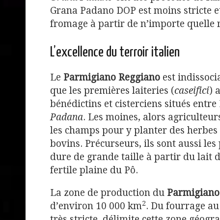
Grana Padano DOP est moins stricte e
fromage à partir de n’importe quelle 
L’excellence du terroir italien
Le
Parmigiano Reggiano
est indissoci
que les premières laiteries (
caseifici
) 
bénédictins et cisterciens situés entr
Padana
. Les moines, alors agriculteur
les champs pour y planter des herbes 
bovins. Précurseurs, ils sont aussi le
dure de grande taille à partir du lait 
fertile plaine du Pô.
La zone de production du
Parmigiano
2
d’environ 10 000 km
. Du fourrage au
très stricte, délimite cette zone géog