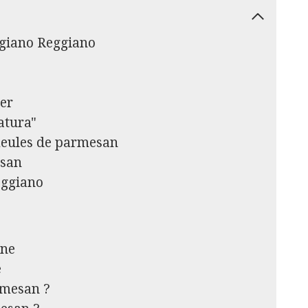
igiano Reggiano
ier
natura"
eules de parmesan
esan
eggiano
ine
e
rmesan ?