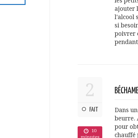
les peti
ajouter 
l'alcool
si besoi
poivrer 
pendant
2
BÉCHAM
FAIT
Dans une
beurre. 
pour obt
10
chauffé
minutes