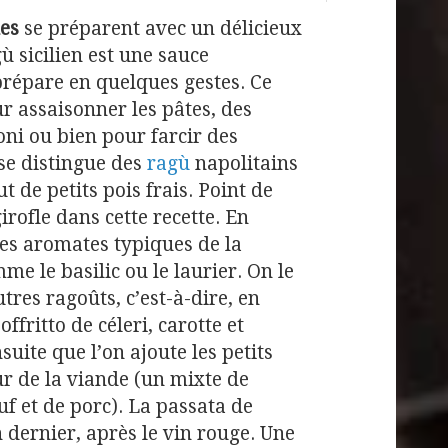
nes
se préparent avec un délicieux
gù sicilien est une sauce
prépare en quelques gestes. Ce
ur assaisonner les pâtes, des
oni ou bien pour farcir des
 se distingue des
ragù
napolitains
ut de petits pois frais. Point de
irofle dans cette recette. En
des aromates typiques de la
mme le basilic ou le laurier. On le
res ragoûts, c’est-à-dire, en
fritto de céleri, carotte et
suite que l’on ajoute les petits
our de la viande (un mixte de
f et de porc). La passata de
 dernier, après le vin rouge. Une