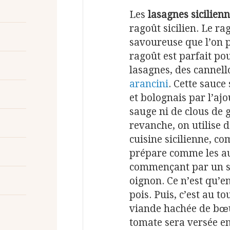
Les
lasagnes sicilien
ragoût sicilien. Le ra
savoureuse que l’on 
ragoût est parfait po
lasagnes, des cannell
arancini
. Cette sauce
et bolognais par l’ajo
sauge ni de clous de g
revanche, on utilise 
cuisine sicilienne, co
prépare comme les aut
commençant par un sof
oignon. Ce n’est qu’en
pois. Puis, c’est au t
viande hachée de bœu
tomate sera versée en