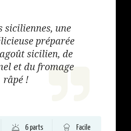
 siciliennes, une
élicieuse préparée
agoût sicilien, de
el et du fromage
râpé !
6 parts
Facile