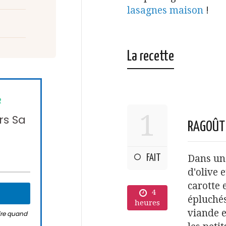
lasagnes maison
!
La recette
R
1
rs Sa
RAGOÛT 
FAIT
Dans une
d'olive e
carotte 
4
épluchés
heures
viande e
rire quand