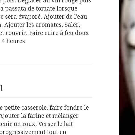
ts pois. Déglacer au vin rouge puis
la passata de tomate lorsque
 se sera évaporé. Ajouter de l'eau
n. Ajouter les aromates. Saler,
et couvrir. Faire cuire à feu doux
 4 heures.
EL
 petite casserole, faire fondre le
Ajouter la farine et mélanger
enir un roux. Verser le lait
 progressivement tout en