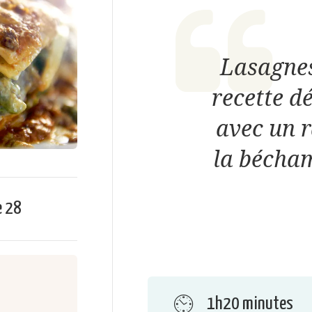
Lasagnes
recette d
avec un r
la bécham
e
28
1h20 minutes