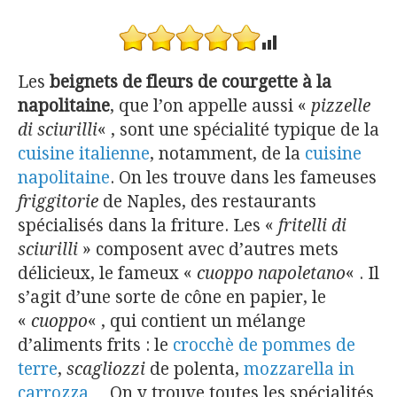
Les
beignets de fleurs de courgette à la
napolitaine
, que l’on appelle aussi «
pizzelle
di sciurilli
« , sont une spécialité typique de la
cuisine italienne
, notamment, de la
cuisine
napolitaine
. On les trouve dans les fameuses
friggitorie
de Naples, des restaurants
spécialisés dans la friture. Les «
fritelli di
sciurilli
» composent avec d’autres mets
délicieux, le fameux «
cuoppo napoletano
« . Il
s’agit d’une sorte de cône en papier, le
«
cuoppo
« , qui contient un mélange
d’aliments frits : le
crocchè de pommes de
terre
,
scagliozzi
de polenta,
mozzarella in
carrozza
… On y trouve toutes les spécialités