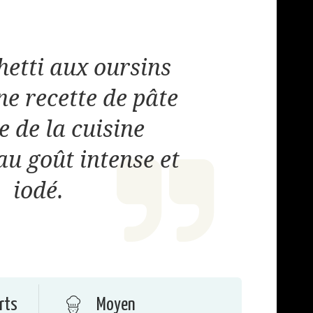
hetti aux oursins
ne recette de pâte
e de la cuisine
au goût intense et
iodé.
rts
Moyen