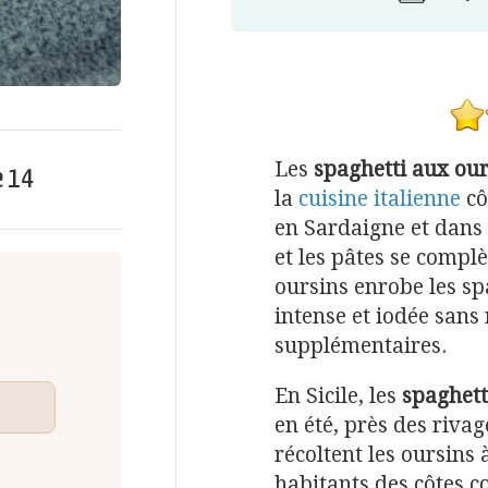
Les
spaghetti aux ou
e
14
la
cuisine italienne
cô
en Sardaigne et dans 
et les pâtes se compl
oursins enrobe les sp
intense et iodée sans
supplémentaires.
En Sicile, les
spaghett
en été, près des riva
récoltent les oursins 
habitants des côtes 