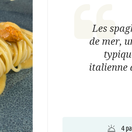
Les spag
de mer, u
typiqu
italienne 
4 pa