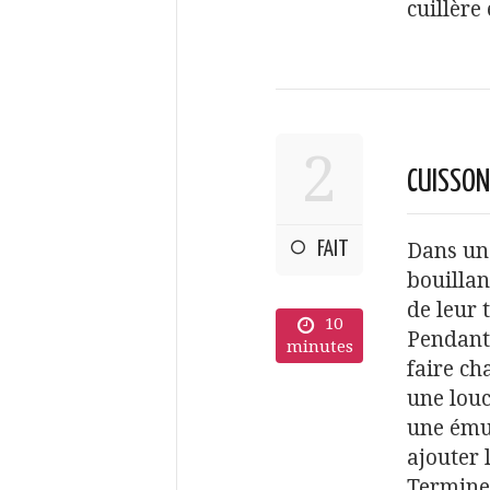
cuillère 
2
CUISSON
FAIT
Dans un
bouillan
de leur 
10
Pendant
minutes
faire ch
une louc
une émul
ajouter 
Terminer