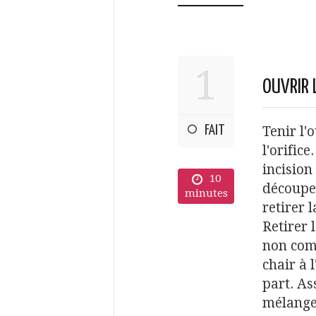
1
OUVRIR 
FAIT
Tenir l'
l'orific
incision 
10
découper
minutes
retirer 
Retirer l
non come
chair à 
part. As
mélanger