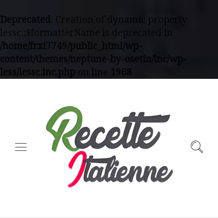
Deprecated
: Creation of dynamic property
lessc::$formatterName is deprecated in
/home/frxi7749/public_html/wp-
content/themes/neptune-by-osetin/inc/wp-
less/lessc.inc.php
on line
1968