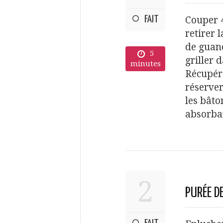
FAIT
Couper 4
retirer 
de guanc
5
griller 
minutes
Récupére
réserver
les bâto
absorba
2
PURÉE D