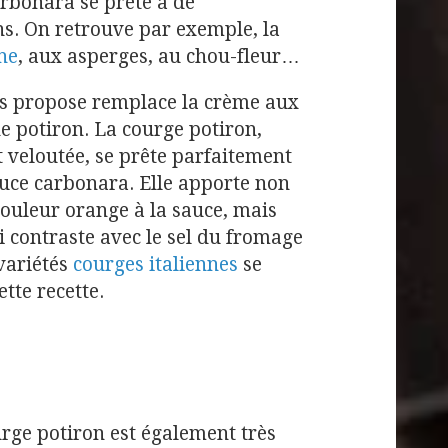
carbonara se prête à de
s. On retrouve par exemple, la
he
, aux asperges, au chou-fleur…
us propose remplace la crème aux
e potiron. La courge potiron,
t veloutée, se prête parfaitement
auce carbonara. Elle apporte non
ouleur orange à la sauce, mais
 contraste avec le sel du fromage
 variétés
courges italiennes
se
ette recette.
rge potiron est également très