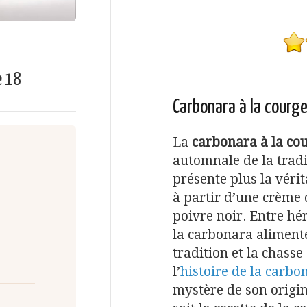
e
18
Carbonara à la courge
La
carbonara à la co
automnale de la trad
présente plus la véri
à partir d’une crème 
poivre noir. Entre hér
la carbonara alimente
tradition et la chasse
l’
histoire de la carbo
mystère de son origin