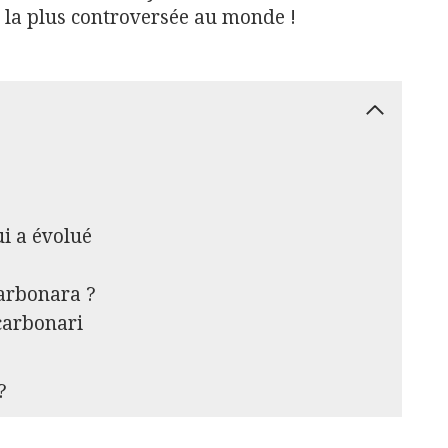
t la plus controversée au monde !
ui a évolué
carbonara ?
carbonari
?