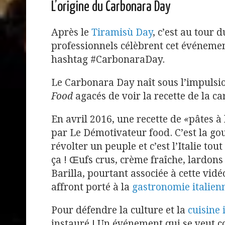
L’origine du Carbonara Day
Après le
Tiramisù Day
, c’est au tour 
professionnels célèbrent cet événemen
hashtag #CarbonaraDay.
Le Carbonara Day naît sous l’impulsio
Food
agacés de voir la recette de la c
En avril 2016, une recette de
«
pâtes à
par Le Démotivateur food. C’est la gou
révolter un peuple et c’est l’Italie tou
ça ! Œufs crus, crème fraîche, lardons
Barilla, pourtant associée à cette vid
affront porté à la
gastronomie italien
Pour défendre la culture et la
cuisine 
instauré ! Un événement qui se veut 