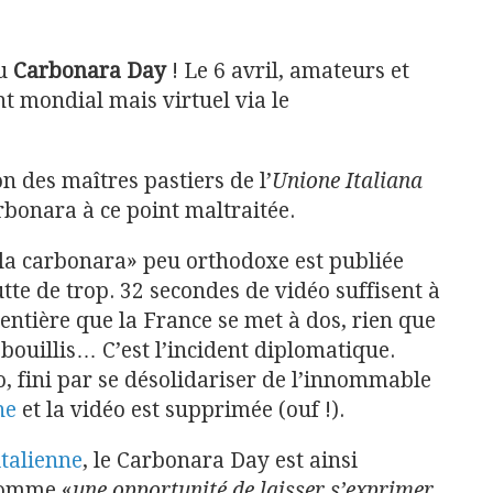
du
Carbonara Day
! Le 6 avril, amateurs et
t mondial mais virtuel via le
n des maîtres pastiers de l’
Unione Italiana
arbonara à ce point maltraitée.
 la carbonara» peu orthodoxe est publiée
tte de trop. 32 secondes de vidéo suffisent à
t entière que la France se met à dos, rien que
 bouillis… C’est l’incident diplomatique.
éo, fini par se désolidariser de l’innommable
ne
et la vidéo est supprimée (ouf !).
italienne
, le Carbonara Day est ainsi
comme «
une opportunité de laisser s’exprimer