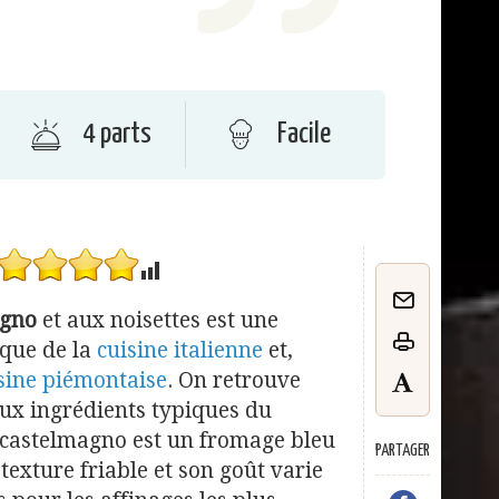
4 parts
Facile
agno
et aux noisettes est une
ique de la
cuisine italienne
et,
sine piémontaise
. On retrouve
eux ingrédients typiques du
castelmagno est un fromage bleu
PARTAGER
e texture friable et son goût varie