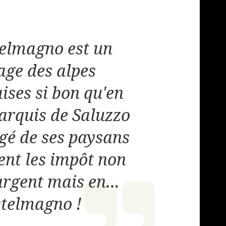
elmagno est un
ge des alpes
ises si bon qu'en
arquis de Saluzzo
igé de ses paysans
ient les impôt non
argent mais en...
telmagno !