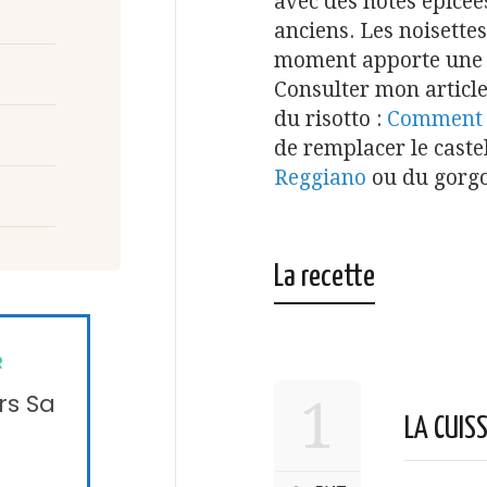
avec des notes épicées
anciens. Les noisettes
moment apporte une 
Consulter mon article
du risotto :
Comment f
de remplacer le cast
Reggiano
ou du gorgo
La recette
R
rs Sa
1
LA CUIS