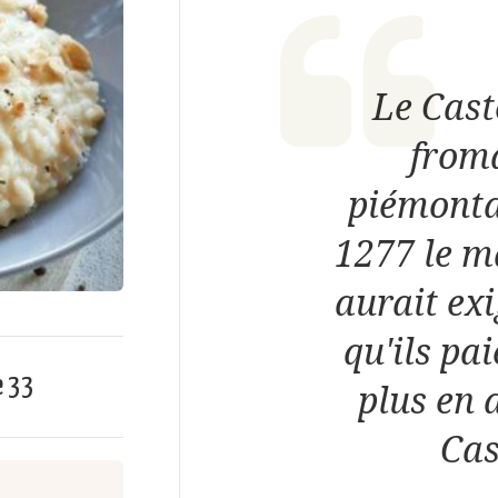
Le Cast
froma
piémonta
1277 le m
aurait ex
qu'ils pa
e
33
plus en 
Cas