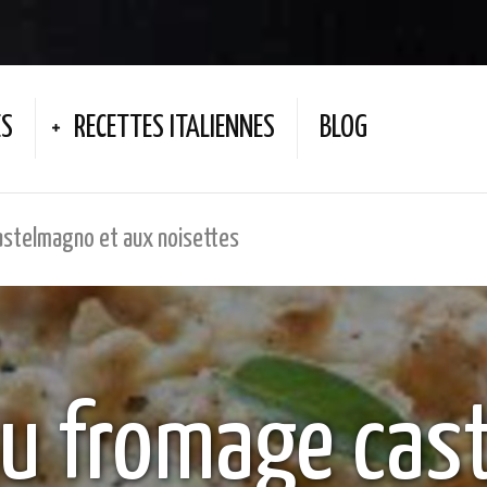
ES
RECETTES ITALIENNES
BLOG
astelmagno et aux noisettes
au fromage ca