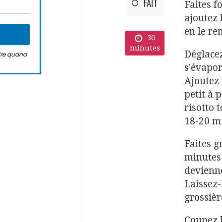
FAIT
Faites f
ajoutez l
en le r
30
minutes
Déglacez
rire quand
s'évapor
Ajoutez 
petit à 
risotto 
18-20 mi
Faites g
minutes 
devienne
Laissez-
grossiè
Coupez l