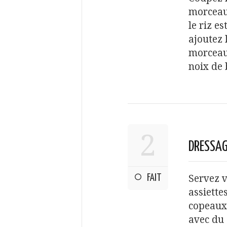
morceaux
le riz es
ajoutez 
morceau
noix de 
2
DRESSA
FAIT
Servez v
assiette
copeaux
avec du 