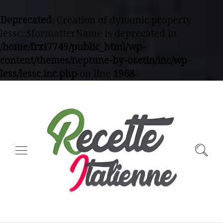
Deprecated
: Creation of dynamic property
lessc::$formatterName is deprecated in
/home/frxi7749/public_html/wp-
content/themes/neptune-by-osetin/inc/wp-
less/lessc.inc.php
on line
1968