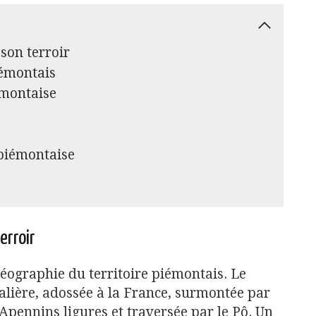
 son terroir
iémontais
émontaise
 piémontaise
erroir
géographie du territoire piémontais. Le
talière, adossée à la France, surmontée par
 Apennins ligures et traversée par le Pô. Un