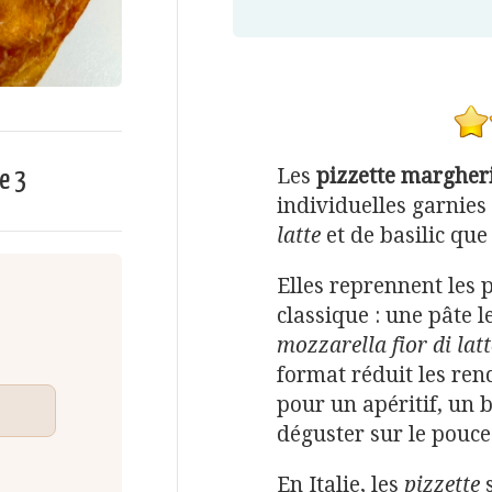
Les
pizzette margher
me
3
individuelles garnies
latte
et de basilic que 
Elles reprennent les 
classique : une pâte l
mozzarella fior di latt
format réduit les ren
pour un apéritif, un 
déguster sur le pouce
En Italie, les
pizzette
s