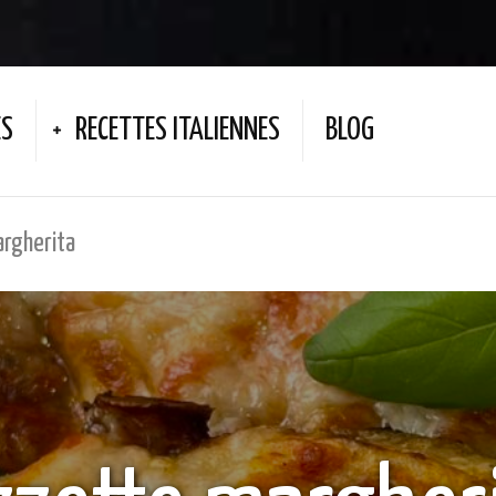
ES
RECETTES ITALIENNES
BLOG
argherita