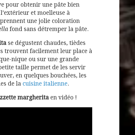
ve pour obtenir une pâte bien
 l’extérieur et moelleuse à
 prennent une jolie coloration
lla
fond sans détremper la pâte.
ita
se dégustent chaudes, tièdes
s trouvent facilement leur place à
 pique-nique ou sur une grande
petite taille permet de les servir
ouver, en quelques bouchées, les
es de la
cuisine italienne
.
izzette margherita
en vidéo !