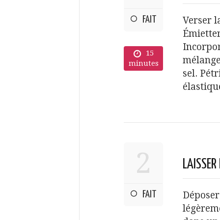
FAIT
Verser l
Émietter
Incorpor
15
mélangea
minutes
sel. Pét
élastiqu
2
LAISSER 
FAIT
Déposer 
légèreme