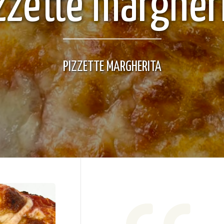
zzette margher
PIZZETTE MARGHERITA