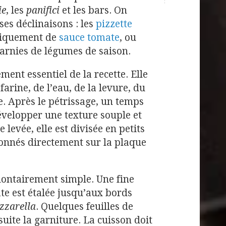
ie
, les
panifici
et les bars. On
es déclinaisons : les
pizzette
niquement de
sauce tomate
, ou
arnies de légumes de saison.
ément essentiel de la recette. Elle
farine, de l’eau, de la levure, du
ive. Après le pétrissage, un temps
évelopper une texture souple et
e levée, elle est divisée en petits
çonnés directement sur la plaque
lontairement simple. Une fine
te est étalée jusqu’aux bords
zzarella
. Quelques feuilles de
uite la garniture. La cuisson doit