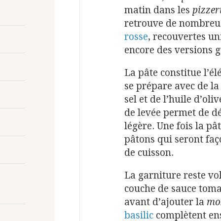
matin dans les
pizzer
retrouve de nombreus
rosse
, recouvertes u
encore des versions g
La pâte constitue l’él
se prépare avec de la 
sel et de l’huile d’ol
de levée permet de d
légère. Une fois la pât
pâtons qui seront fa
de cuisson.
La garniture reste vo
couche de sauce toma
avant d’ajouter la
mo
basilic
complètent ens