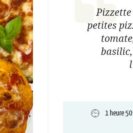
Pizzette
petites piz
tomate
basilic
l
1 heure 50