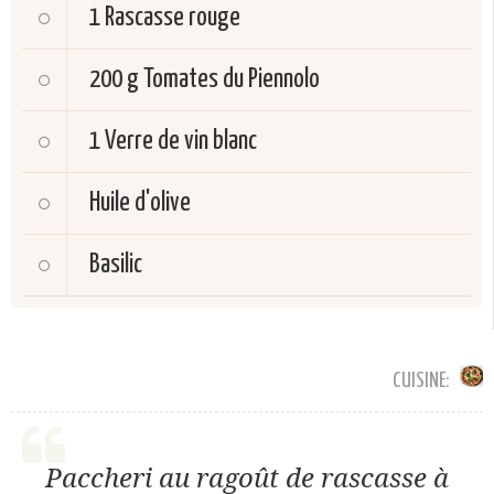
1
Rascasse rouge
200 g
Tomates du Piennolo
1
Verre de vin blanc
Huile d'olive
Basilic
CUISINE:
Paccheri au ragoût de rascasse à