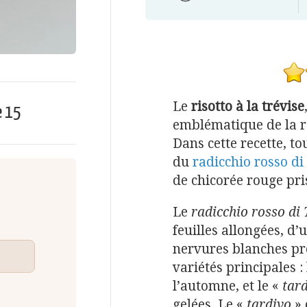
Le
risotto à la trévise
e
15
emblématique de la ré
Dans cette recette, t
du
radicchio rosso di
de chicorée rouge pri
Le
radicchio rosso di 
feuilles allongées, d
nervures blanches pro
variétés principales :
l’automne, et le «
tar
gelées. Le «
tardivo
» 