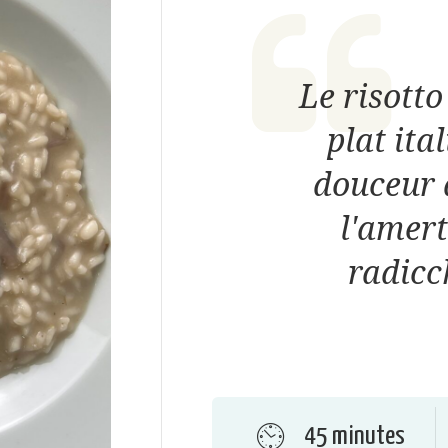
Le risotto
plat ita
douceur 
l'amer
radicc
45 minutes