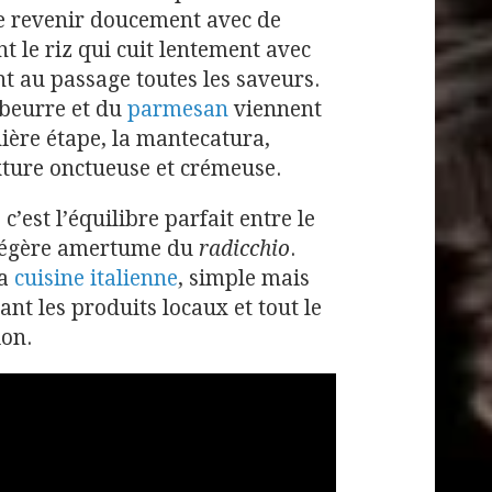
re revenir doucement avec de
int le riz qui cuit lentement avec
t au passage toutes les saveurs.
 beurre et du
parmesan
viennent
rnière étape, la mantecatura,
xture onctueuse et crémeuse.
, c’est l’équilibre parfait entre le
 légère amertume du
radicchio
.
la
cuisine italienne
, simple mais
ant les produits locaux et tout le
ion.