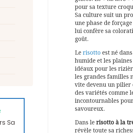
pour sa texture croq
Sa culture suit un pr
une phase de forçage à
lui confère sa colorat
goût.
Le
risotto
est né dans 
humide et les plaines 
idéaux pour les riziè
les grandes familles 
vite devenu un pilier 
des variétés comme le
incontournables pour
savoureux.
R
rs Sa
Dans le
risotto à la tr
révèle toute sa rich