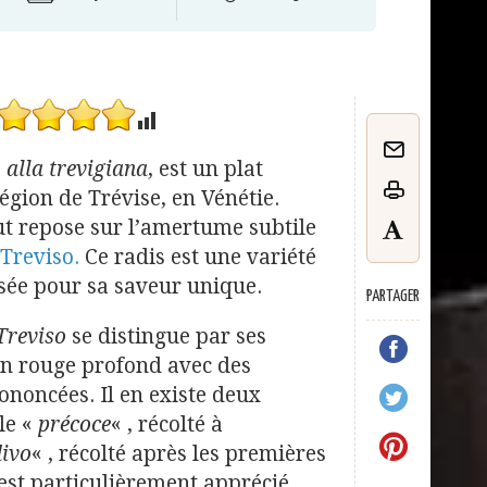
,
alla trevigiana
, est un plat
gion de Trévise, en Vénétie.
out repose sur l’amertume subtile
 Treviso.
Ce radis est une variété
sée pour sa saveur unique.
PARTAGER
Treviso
se distingue par ses
’un rouge profond avec des
noncées. Il en existe deux
 le «
précoce
« , récolté à
divo
« , récolté après les premières
est particulièrement apprécié