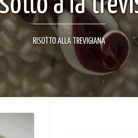
sotto à la trév
RISOTTO ALLA TREVIGIANA