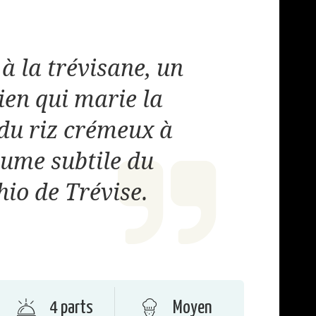
 à la trévisane, un
lien qui marie la
du riz crémeux à
tume subtile du
hio de Trévise.
4 parts
Moyen