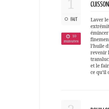
1
CUISSON
FAIT
Laver le
extrémit
émincer 
10
finement
minutes
l’huile 
revenir 
transluc
et le fa
ce qu’il