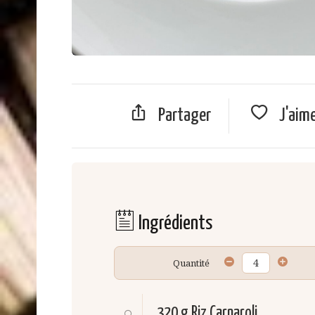
Partager
J'aim
Ingrédients
Quantité
320 g
Riz Carnaroli