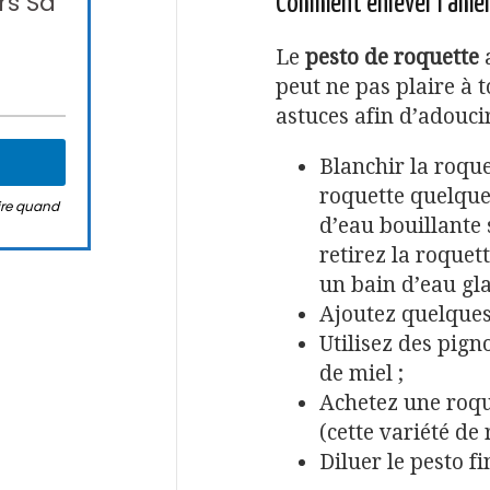
rs Sa
Comment enlever l’amer
Le
pesto de roquette
a
peut ne pas plaire à t
astuces afin d’adoucir
Blanchir la roquet
roquette quelque
rire quand
d’eau bouillante 
retirez la roquet
un bain d’eau gla
Ajoutez quelques 
Utilisez des pign
de miel ;
Achetez une roque
(cette variété de
Diluer le pesto fi