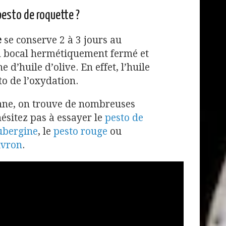
esto de roquette ?
e
se conserve 2 à 3 jours au
n bocal hermétiquement fermé et
 d’huile d’olive. En effet, l’huile
to de l’oxydation.
enne, on trouve de nombreuses
hésitez pas à essayer le
pesto de
ubergine
, le
pesto rouge
ou
ivron
.