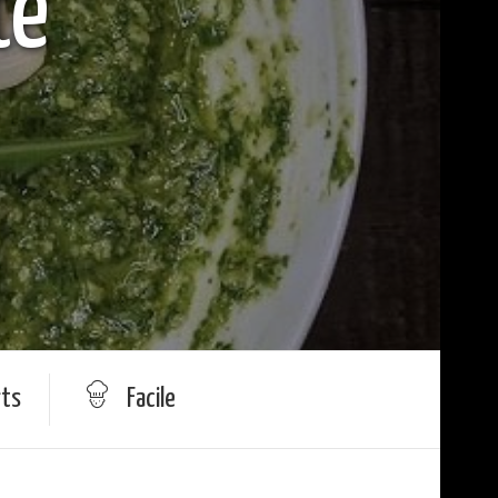
te
rts
Facile