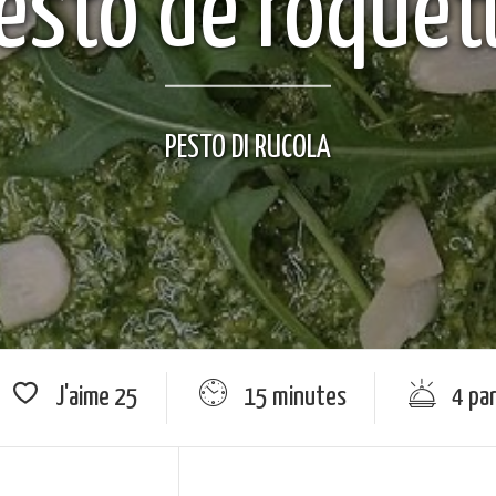
esto de roquet
PESTO DI RUCOLA
J'aime
25
15 minutes
4 pa