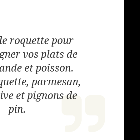
de roquette pour
ner vos plats de
iande et poisson.
quette, parmesan,
live et pignons de
pin.