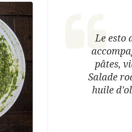
Le esto 
accompag
pâtes, v
Salade ro
huile d'o