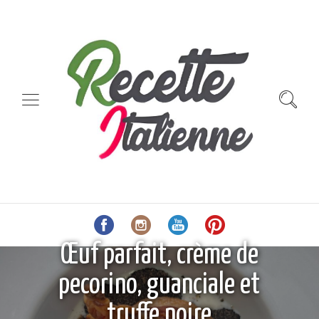
Œuf parfait, crème de
pecorino, guanciale et
truffe noire