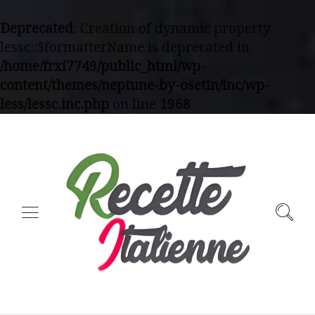
Deprecated
: Creation of dynamic property
lessc::$formatterName is deprecated in
/home/frxi7749/public_html/wp-
content/themes/neptune-by-osetin/inc/wp-
less/lessc.inc.php
on line
1968