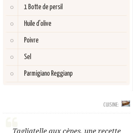
1
Botte de persil
Huile d'olive
Poivre
Sel
Parmigiano Reggianp
CUISINE:
Tagliatelle aux cèpes, une recette