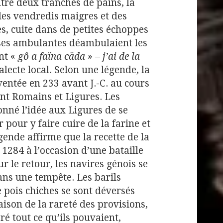
tre deux tranches de pains, la
 des vendredis maigres et des
es, cuite dans de petites échoppes
uses ambulantes déambulaient les
nt «
gô a faïna cäda
» –
j’ai de la
ialecte local. Selon une légende, la
ventée en 233 avant J.-C. au cours
nt Romains et Ligures. Les
nné l’idée aux Ligures de se
r pour y faire cuire de la farine et
gende affirme que la recette de la
 1284 à l’occasion d’une bataille
ur le retour, les navires génois se
ans une tempête. Les barils
e pois chiches se sont déversés
aison de la rareté des provisions,
ré tout ce qu’ils pouvaient,