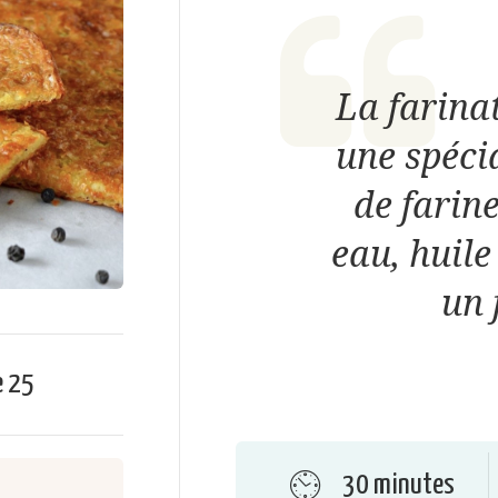
La farinat
une spécia
de farine
eau, huile
un 
e
25
30 minutes