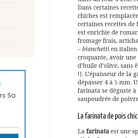
Dans certaines recette
chiches est remplacée
certaines recettes de 
est enrichie de romari
fromage frais, artich
–
bianchetti
en italien
croquante, avoir une
d’huile d’olive, sans ê
!). L’épaisseur de la 
dépasser 4 à 5 mm. Un
R
farinata se déguste à 
rs Sa
saupoudrée de poivre
La farinata de pois chic
La
farinata
est une sp