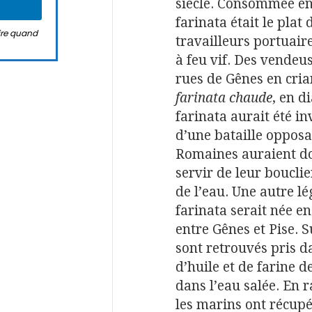
siècle. Consommée en
farinata était le plat
rire quand
travailleurs portuair
à feu vif. Des vende
rues de Gênes en cria
farinata chaude
, en d
farinata aurait été in
d’une bataille opposa
Romaines auraient do
servir de leur bouclie
de l’eau. Une autre lé
farinata serait née en
entre Gênes et Pise. S
sont retrouvés pris d
d’huile et de farine d
dans l’eau salée. En r
les marins ont récupé