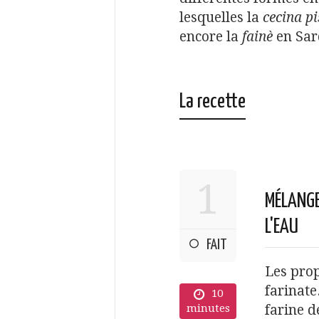
lesquelles la
cecina p
encore la
fainè
en Sar
La recette
1
MÉLANGER
L'EAU
FAIT
Les pro
farinate
10
minutes
farine d