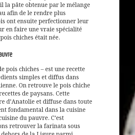
eil la pâte obtenue par le mélange
au afin de le rendre plus
is ont ensuite perfectionner leur
r en faire une vraie spécialité
 pois chiches était née.
pauvre
de pois chiches – est une recette
dients simples et diffus dans
lienne. On retrouve le pois chiche
ecettes de paysans. Cette
e d’Anatolie et diffuse dans toute
ient fondamental dans la cuisine
 cuisine du pauvre. C’est
ns retrouver la farinata sous
 dehors de la Ligure parmi