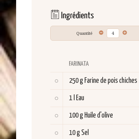
Ingrédients
Quantité
FARINATA
250 g
Farine de pois chiches
1 l
Eau
100 g
Huile d'olive
10 g
Sel