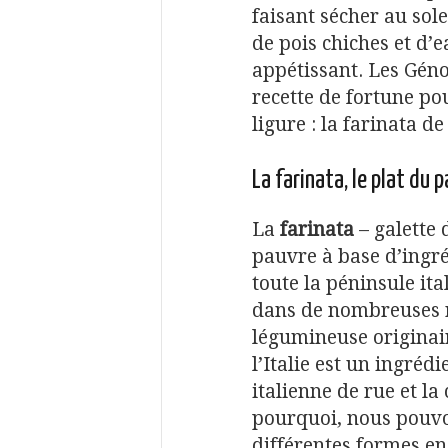
faisant sécher au sol
de pois chiches et d’e
appétissant. Les Géno
recette de fortune pou
ligure : la farinata de
La farinata, le plat du 
La
farinata
– galette 
pauvre à base d’ingré
toute la péninsule ita
dans de nombreuses r
légumineuse originair
l’Italie est un ingréd
italienne de rue et la
pourquoi, nous pouvo
différentes formes en