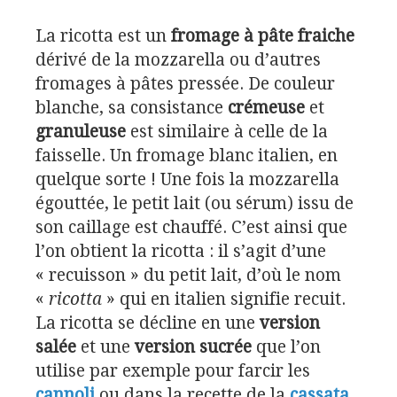
La ricotta est un
fromage à pâte fraiche
dérivé de la mozzarella ou d’autres
fromages à pâtes pressée. De couleur
blanche, sa consistance
crémeuse
et
granuleuse
est similaire à celle de la
faisselle. Un fromage blanc italien, en
quelque sorte ! Une fois la mozzarella
égouttée, le petit lait (ou sérum) issu de
son caillage est chauffé. C’est ainsi que
l’on obtient la ricotta : il s’agit d’une
« recuisson » du petit lait, d’où le nom
«
ricotta
» qui en italien signifie recuit.
La ricotta se décline en une
version
salée
et une
version sucrée
que l’on
utilise par exemple pour farcir les
cannoli
ou dans la recette de la
cassata
.