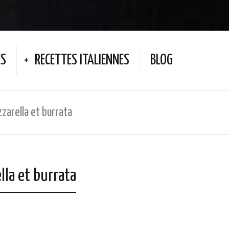
ES
RECETTES ITALIENNES
BLOG
zzarella et burrata
lla et burrata